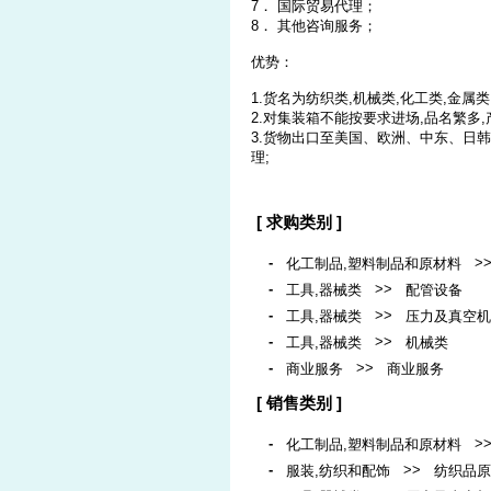
7． 国际贸易代理；
8． 其他咨询服务；
优势：
1.货名为纺织类,机械类,化工类,金属
2.对集装箱不能按要求进场,品名繁多
3.货物出口至美国、欧洲、中东、日
理;
[ 求购类别 ]
-
>
化工制品,塑料制品和原材料
-
>>
工具,器械类
配管设备
-
>>
工具,器械类
压力及真空机
-
>>
工具,器械类
机械类
-
>>
商业服务
商业服务
[ 销售类别 ]
-
>
化工制品,塑料制品和原材料
-
>>
服装,纺织和配饰
纺织品原